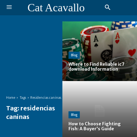
Cat Acavallo
Blog
Where to Find Reliable ic7
download Information
Home
Tags
Residencias caninas
Tag:
residencias
caninas
Blog
How to Choose Fighting
Fish: A Buyer’s Guide