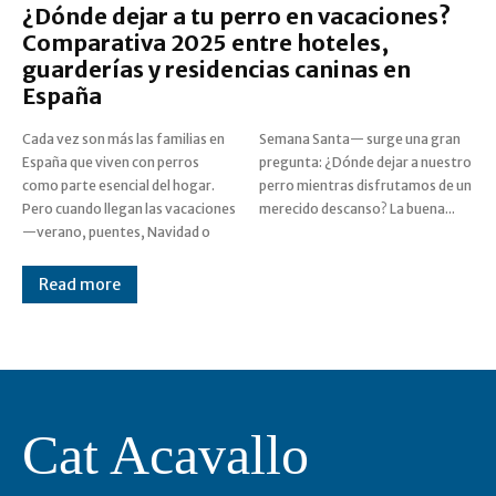
¿Dónde dejar a tu perro en vacaciones?
Comparativa 2025 entre hoteles,
guarderías y residencias caninas en
España
Cada vez son más las familias en
Semana Santa— surge una gran
España que viven con perros
pregunta: ¿Dónde dejar a nuestro
como parte esencial del hogar.
perro mientras disfrutamos de un
Pero cuando llegan las vacaciones
merecido descanso? La buena...
—verano, puentes, Navidad o
Read more
Cat Acavallo